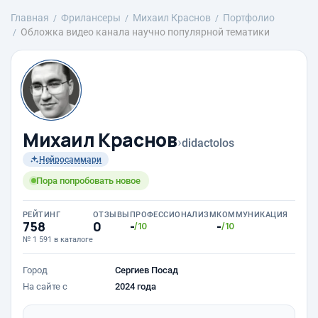
Главная
Фрилансеры
Михаил Краснов
Портфолио
Обложка видео канала научно популярной тематики
Михаил Краснов
›
didactolos
Нейросаммари
Пора попробовать новое
РЕЙТИНГ
ОТЗЫВЫ
ПРОФЕССИОНАЛИЗМ
КОММУНИКАЦИЯ
758
0
-
-
/10
/10
№ 1 591 в каталоге
Город
Сергиев Посад
На сайте с
2024 года