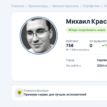
Главная
Фрилансеры
Михаил Краснов
Портфолио
Л
Михаил Крас
Пора попробовать новое
РЕЙТИНГ
ОТЗЫВЫ
ПР
758
0
-
/1
№ 1 588 в каталоге
Город
Сергие
На сайте с
2024 г
Freelance.Boutique
Премиум-сервис для лучших исполнителей