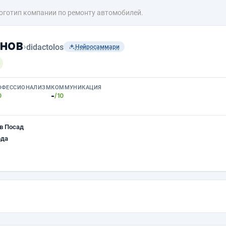
оготип компании по ремонту автомобилей.
нов
›
didactolos
Нейросаммари
ОФЕССИОНАЛИЗМ
КОММУНИКАЦИЯ
-
0
/10
в Посад
ода