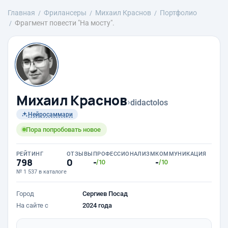
Главная
Фрилансеры
Михаил Краснов
Портфолио
Фрагмент повести "На мосту".
Михаил Краснов
›
didactolos
Нейросаммари
Пора попробовать новое
РЕЙТИНГ
ОТЗЫВЫ
ПРОФЕССИОНАЛИЗМ
КОММУНИКАЦИЯ
798
0
-
-
/10
/10
№ 1 537 в каталоге
Город
Сергиев Посад
На сайте с
2024 года