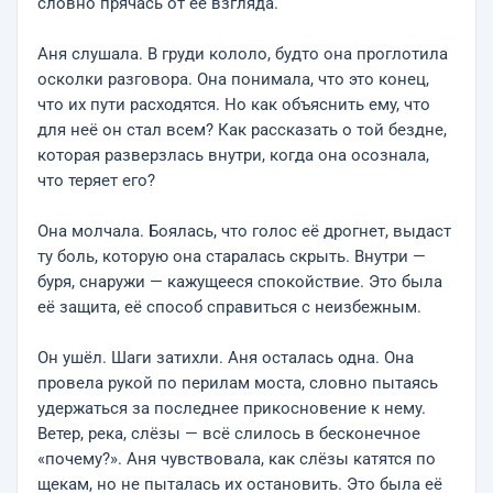
словно прячась от её взгляда.
Аня слушала. В груди кололо, будто она проглотила
осколки разговора. Она понимала, что это конец,
что их пути расходятся. Но как объяснить ему, что
для неё он стал всем? Как рассказать о той бездне,
которая разверзлась внутри, когда она осознала,
что теряет его?
Она молчала. Боялась, что голос её дрогнет, выдаст
ту боль, которую она старалась скрыть. Внутри —
буря, снаружи — кажущееся спокойствие. Это была
её защита, её способ справиться с неизбежным.
Он ушёл. Шаги затихли. Аня осталась одна. Она
провела рукой по перилам моста, словно пытаясь
удержаться за последнее прикосновение к нему.
Ветер, река, слёзы — всё слилось в бесконечное
«почему?». Аня чувствовала, как слёзы катятся по
щекам, но не пыталась их остановить. Это была её