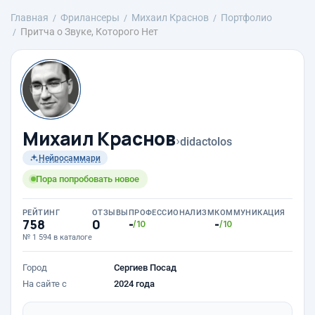
Главная
Фрилансеры
Михаил Краснов
Портфолио
Притча о Звуке, Которого Нет
Михаил Краснов
›
didactolos
Нейросаммари
Пора попробовать новое
РЕЙТИНГ
ОТЗЫВЫ
ПРОФЕССИОНАЛИЗМ
КОММУНИКАЦИЯ
758
0
-
-
/10
/10
№ 1 594 в каталоге
Город
Сергиев Посад
На сайте с
2024 года