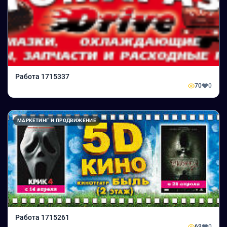
Работа 1715337
70
0
МАРКЕТИНГ И ПРОДВИЖЕНИЕ
Работа 1715261
69
0