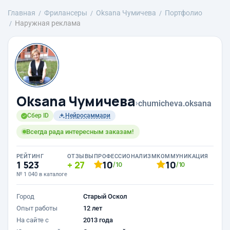
Главная
Фрилансеры
Oksana Чумичева
Портфолио
Наружная реклама
Oksana Чумичева
›
chumicheva.oksana
Сбер ID
Нейросаммари
Всегда рада интересным заказам!
РЕЙТИНГ
ОТЗЫВЫ
ПРОФЕССИОНАЛИЗМ
КОММУНИКАЦИЯ
1 523
27
10
10
/10
/10
№ 1 040 в каталоге
Город
Старый Оскол
Опыт работы
12 лет
На сайте с
2013 года