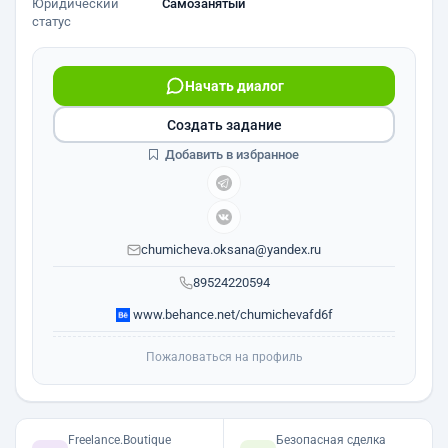
Юридический
Самозанятый
статус
Начать диалог
Создать задание
Добавить в избранное
chumicheva.oksana@yandex.ru
89524220594
www.behance.net/chumichevafd6f
Пожаловаться на профиль
Freelance.Boutique
Безопасная сделка