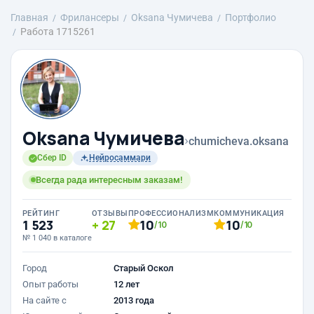
Главная
Фрилансеры
Oksana Чумичева
Портфолио
Работа 1715261
Oksana Чумичева
›
chumicheva.oksana
Сбер ID
Нейросаммари
Всегда рада интересным заказам!
РЕЙТИНГ
ОТЗЫВЫ
ПРОФЕССИОНАЛИЗМ
КОММУНИКАЦИЯ
1 523
27
10
10
/10
/10
№ 1 040 в каталоге
Город
Старый Оскол
Опыт работы
12 лет
На сайте с
2013 года