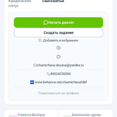
Юридический
Самозанятый
статус
Начать диалог
Создать задание
Добавить в избранное
chumicheva.oksana@yandex.ru
89524220594
www.behance.net/chumichevafd6f
Пожаловаться на профиль
Freelance.Boutique
Безопасная сделка