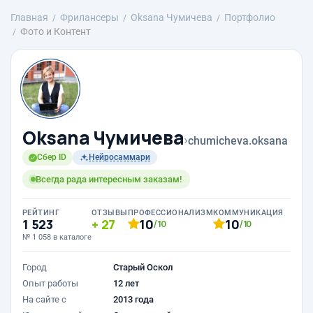
Главная
Фрилансеры
Oksana Чумичева
Портфолио
Фото и Контент
Oksana Чумичева
›
chumicheva.oksana
Сбер ID
Нейросаммари
Всегда рада интересным заказам!
РЕЙТИНГ
ОТЗЫВЫ
ПРОФЕССИОНАЛИЗМ
КОММУНИКАЦИЯ
1 523
27
10
10
/10
/10
№ 1 058 в каталоге
Город
Старый Оскол
Опыт работы
12 лет
На сайте с
2013 года