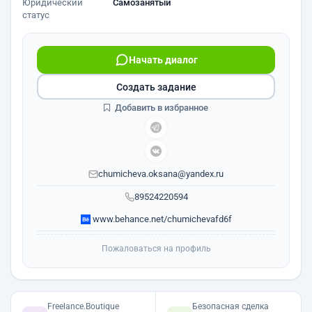
Юридический
Самозанятый
статус
Начать диалог
Создать задание
Добавить в избранное
chumicheva.oksana@yandex.ru
89524220594
www.behance.net/chumichevafd6f
Пожаловаться на профиль
Freelance.Boutique
Безопасная сделка