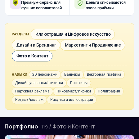
Премиум-сервис для
Деньги списываются
лучших исполнителей
после приёмки
Иллюстрация и Цифровое искусство
РАЗДЕЛЫ
Дизайн и Брендинг
Маркетинг и Продвижение
Фото и Контент
2D персонажи
Баннеры
Векторная графика
НАВЫКИ
Дизайн упаковки/этикетки
Логотипы
Наружная реклама
Пиксел-арт/Иконки
Полиграфия
Ретушь/коллаж
Рисунки и иллюстрации
Портфолио
/ Фото и Контент
· 119