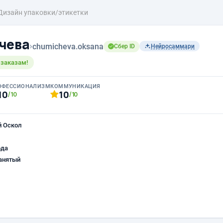
Дизайн упаковки/этикетки
чева
›
chumicheva.oksana
Сбер ID
Нейросаммари
 заказам!
ОФЕССИОНАЛИЗМ
КОММУНИКАЦИЯ
10
10
/10
/10
й Оскол
ода
анятый