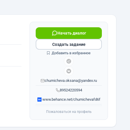
Начать диалог
Создать задание
Добавить в избранное
chumicheva.oksana@yandex.ru
89524220594
www.behance.net/chumichevafd6f
Пожаловаться на профиль