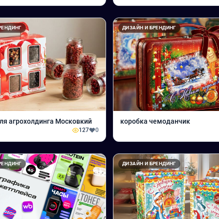
РЕНДИНГ
ДИЗАЙН И БРЕНДИНГ
ля агрохолдинга Московкий
коробка чемоданчик
127
0
РЕНДИНГ
ДИЗАЙН И БРЕНДИНГ