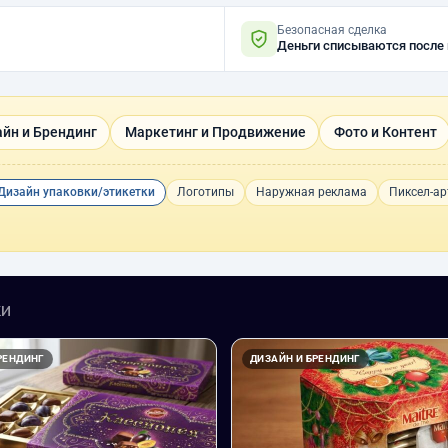
Безопасная сделка
Деньги списываются после
йн и Брендинг
Маркетинг и Продвижение
Фото и Контент
Дизайн упаковки/этикетки
Логотипы
Наружная реклама
Пиксел-ар
ки
РЕНДИНГ
ДИЗАЙН И БРЕНДИНГ