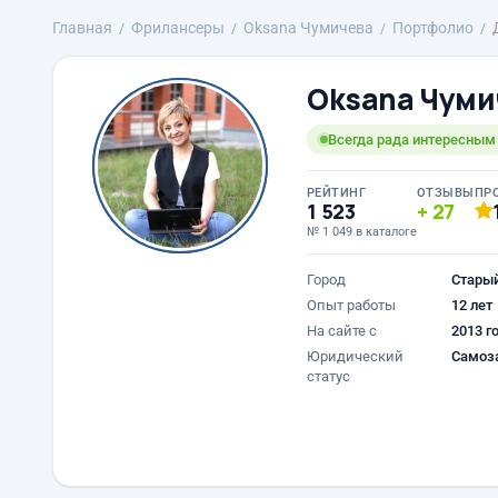
Главная
Фрилансеры
Oksana Чумичева
Портфолио
Oksana Чуми
Всегда рада интересным
РЕЙТИНГ
ОТЗЫВЫ
ПР
1 523
27
№ 1 049 в каталоге
Город
Стары
Опыт работы
12 лет
На сайте с
2013 г
Юридический
Самоз
статус