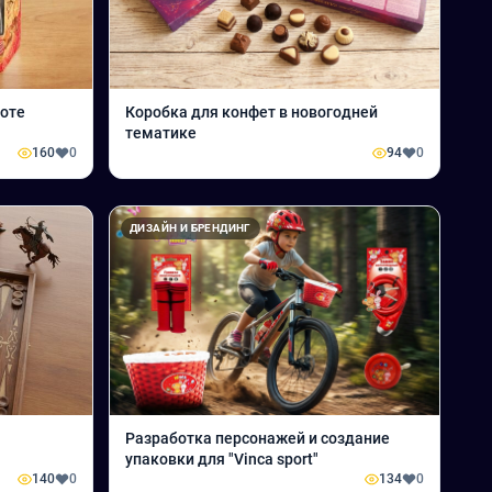
Моте
Коробка для конфет в новогодней
тематике
160
0
94
0
ДИЗАЙН И БРЕНДИНГ
Разработка персонажей и создание
упаковки для "Vinca sport"
140
0
134
0