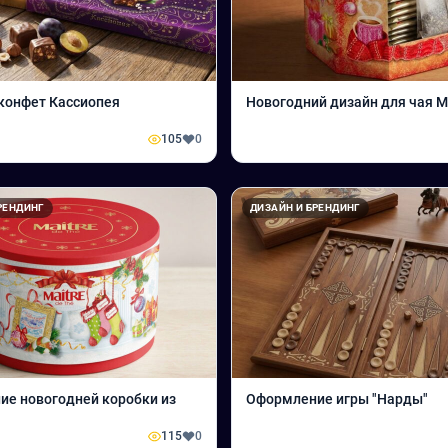
Упаковка конфет Кассиопея
Новогодний дизайн для чая 
105
0
РЕНДИНГ
ДИЗАЙН И БРЕНДИНГ
е новогодней коробки из
Оформление игры "Нарды"
115
0