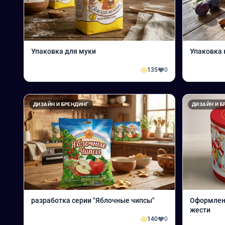
Упаковка для муки
135
0
ДИЗАЙН И БРЕНДИНГ
ДИЗАЙН И Б
разработка серии "Яблочные чипсы"
Оформлени
жести
140
0