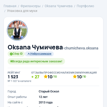
Главная
Фрилансеры
Oksana Чумичева
Портфолио
Упаковка для муки
Oksana Чумичева
›
chumicheva.oksana
Сбер ID
Нейросаммари
Всегда рада интересным заказам!
РЕЙТИНГ
ОТЗЫВЫ
ПРОФЕССИОНАЛИЗМ
КОММУНИКАЦИЯ
1 523
27
10
10
/10
/10
№ 1 027 в каталоге
Город
Старый Оскол
Опыт работы
12 лет
На сайте с
2013 года