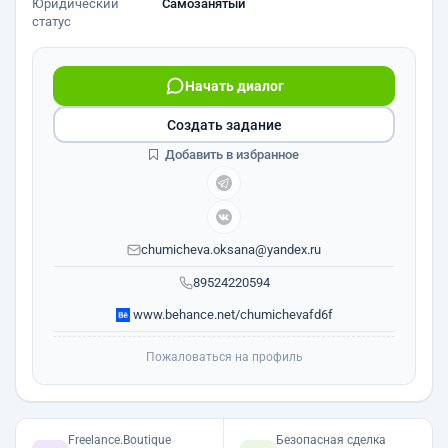
Юридический
Самозанятый
статус
Начать диалог
Создать задание
Добавить в избранное
chumicheva.oksana@yandex.ru
89524220594
www.behance.net/chumichevafd6f
Пожаловаться на профиль
Freelance.Boutique
Безопасная сделка