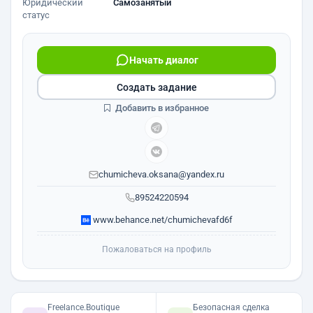
Юридический
Самозанятый
статус
Начать диалог
Создать задание
Добавить в избранное
chumicheva.oksana@yandex.ru
89524220594
www.behance.net/chumichevafd6f
Пожаловаться на профиль
Freelance.Boutique
Безопасная сделка