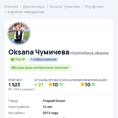
Главная
Фрилансеры
Oksana Чумичева
Портфолио
коробка чемоданчик
Oksana Чумичева
›
chumicheva.oksana
Сбер ID
Нейросаммари
Всегда рада интересным заказам!
РЕЙТИНГ
ОТЗЫВЫ
ПРОФЕССИОНАЛИЗМ
КОММУНИКАЦИЯ
1 523
27
10
10
/10
/10
№ 1 028 в каталоге
Город
Старый Оскол
Опыт работы
12 лет
На сайте с
2013 года