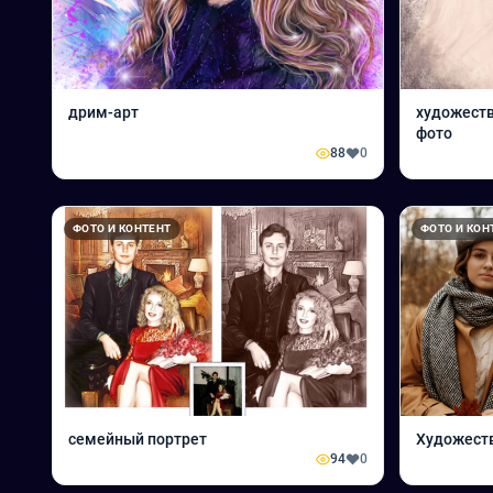
дрим-арт
художеств
фото
88
0
ФОТО И КОНТЕНТ
ФОТО И КОН
семейный портрет
Художест
94
0