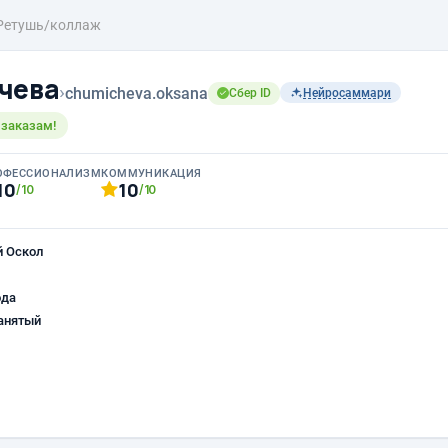
Ретушь/коллаж
чева
›
chumicheva.oksana
Сбер ID
Нейросаммари
 заказам!
ОФЕССИОНАЛИЗМ
КОММУНИКАЦИЯ
10
10
/10
/10
й Оскол
ода
анятый