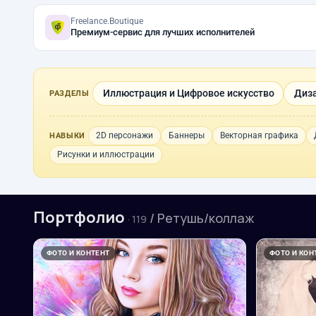
Freelance.Boutique
Премиум-сервис для лучших исполнителей
Иллюстрация и Цифровое искусство
Диза
РАЗДЕЛЫ
2D персонажи
Баннеры
Векторная графика
НАВЫКИ
Рисунки и иллюстрации
Портфолио
/ Ретушь/коллаж
· 119
ФОТО И КОНТЕНТ
ФОТО И КОН