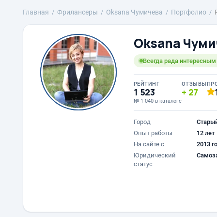
Главная
Фрилансеры
Oksana Чумичева
Портфолио
Oksana Чуми
Всегда рада интересным
РЕЙТИНГ
ОТЗЫВЫ
ПР
1 523
27
№ 1 040 в каталоге
Город
Стары
Опыт работы
12 лет
На сайте с
2013 г
Юридический
Самоз
статус