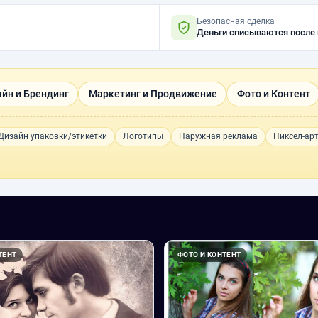
Безопасная сделка
Деньги списываются после
йн и Брендинг
Маркетинг и Продвижение
Фото и Контент
Дизайн упаковки/этикетки
Логотипы
Наружная реклама
Пиксел-ар
ТЕНТ
ФОТО И КОНТЕНТ