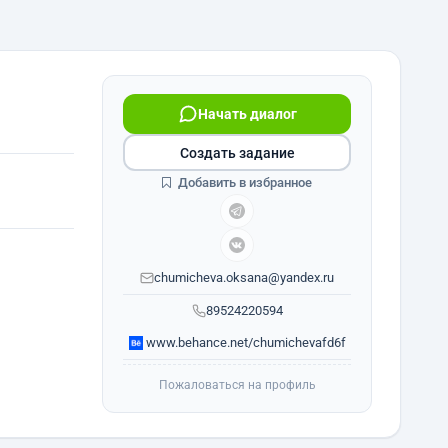
Начать диалог
Создать задание
Добавить в избранное
chumicheva.oksana@yandex.ru
89524220594
www.behance.net/chumichevafd6f
Пожаловаться на профиль