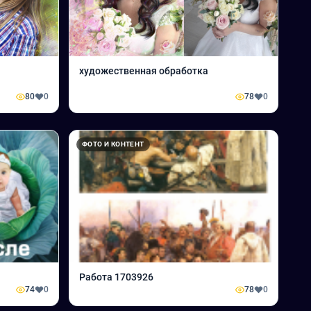
художественная обработка
80
0
78
0
ФОТО И КОНТЕНТ
Работа 1703926
74
0
78
0