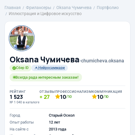
Главная
Фрилансеры
Oksana Чумичева
Портфолио
Иллюстрация и Цифровое искусство
Oksana Чумичева
›
chumicheva.oksana
Сбер ID
Нейросаммари
Всегда рада интересным заказам!
РЕЙТИНГ
ОТЗЫВЫ
ПРОФЕССИОНАЛИЗМ
КОММУНИКАЦИЯ
1 523
27
10
10
/10
/10
№ 1 040 в каталоге
Город
Старый Оскол
Опыт работы
12 лет
На сайте с
2013 года