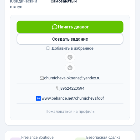
Юридический
Самозанятый
статус
Начать диалог
Создать задание
Добавить в избранное
chumicheva.oksana@yandex.ru
89524220594
www.behance.net/chumichevafd6f
Пожаловаться на профиль
Freelance.Boutique
Безопасная сделка