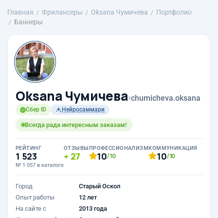
Главная
Фрилансеры
Oksana Чумичева
Портфолио
Баннеры
Oksana Чумичева
›
chumicheva.oksana
Сбер ID
Нейросаммари
Всегда рада интересным заказам!
РЕЙТИНГ
ОТЗЫВЫ
ПРОФЕССИОНАЛИЗМ
КОММУНИКАЦИЯ
1 523
27
10
10
/10
/10
№ 1 057 в каталоге
Город
Старый Оскол
Опыт работы
12 лет
На сайте с
2013 года