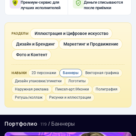
Премиум-сервис для
Деньги списываются
лучших исполнителей
после приёмки
Иллюстрация и Цифровое искусство
РАЗДЕЛЫ
Дизайн и Брендинг
Маркетинг и Продвижение
Фото и Контент
2D персонажи
Баннеры
Векторная графика
НАВЫКИ
Дизайн упаковки/этикетки
Логотипы
Наружная реклама
Пиксел-арт/Иконки
Полиграфия
Ретушь/коллаж
Рисунки и иллюстрации
Портфолио
/ Баннеры
· 119