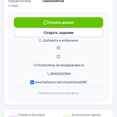
Юридический
Самозанятый
статус
Начать диалог
Создать задание
Добавить в избранное
chumicheva.oksana@yandex.ru
89524220594
www.behance.net/chumichevafd6f
Пожаловаться на профиль
Freelance.Boutique
Безопасная сделка