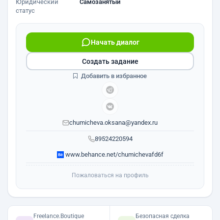
Юридический
Самозанятый
статус
Начать диалог
Создать задание
Добавить в избранное
chumicheva.oksana@yandex.ru
89524220594
www.behance.net/chumichevafd6f
Пожаловаться на профиль
Freelance.Boutique
Безопасная сделка