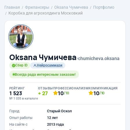
Главная
Фрилансеры
Oksana Чумичева
Портфолио
Коробка для агрохолдинга Московкий
Oksana Чумичева
›
chumicheva.oksana
Сбер ID
Нейросаммари
Всегда рада интересным заказам!
РЕЙТИНГ
ОТЗЫВЫ
ПРОФЕССИОНАЛИЗМ
КОММУНИКАЦИЯ
1 523
27
10
10
/10
/10
№ 1 035 в каталоге
Город
Старый Оскол
Опыт работы
12 лет
На сайте с
2013 года