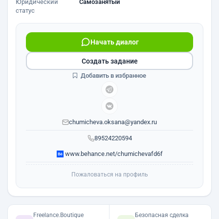
Юридический
Самозанятый
статус
Начать диалог
Создать задание
Добавить в избранное
chumicheva.oksana@yandex.ru
89524220594
www.behance.net/chumichevafd6f
Пожаловаться на профиль
Freelance.Boutique
Безопасная сделка