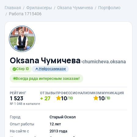
Главная
Фрилансеры
Oksana Чумичева
Портфолио
Работа 1715406
Oksana Чумичева
›
chumicheva.oksana
Сбер ID
Нейросаммари
Всегда рада интересным заказам!
РЕЙТИНГ
ОТЗЫВЫ
ПРОФЕССИОНАЛИЗМ
КОММУНИКАЦИЯ
1 523
27
10
10
/10
/10
№ 1 048 в каталоге
Город
Старый Оскол
Опыт работы
12 лет
На сайте с
2013 года