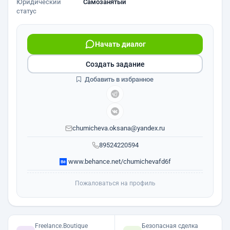
Юридический
Самозанятый
статус
Начать диалог
Создать задание
Добавить в избранное
chumicheva.oksana@yandex.ru
89524220594
www.behance.net/chumichevafd6f
Пожаловаться на профиль
Freelance.Boutique
Безопасная сделка