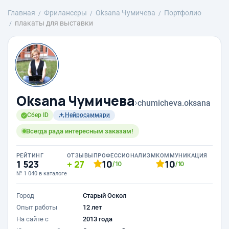
Главная
Фрилансеры
Oksana Чумичева
Портфолио
плакаты для выставки
Oksana Чумичева
›
chumicheva.oksana
Сбер ID
Нейросаммари
Всегда рада интересным заказам!
РЕЙТИНГ
ОТЗЫВЫ
ПРОФЕССИОНАЛИЗМ
КОММУНИКАЦИЯ
1 523
27
10
10
/10
/10
№ 1 040 в каталоге
Город
Старый Оскол
Опыт работы
12 лет
На сайте с
2013 года