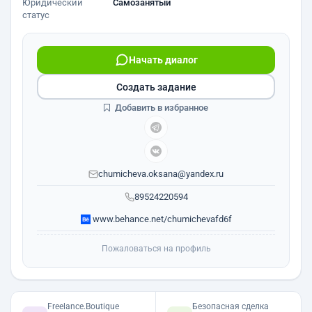
Юридический
Самозанятый
статус
Начать диалог
Создать задание
Добавить в избранное
chumicheva.oksana@yandex.ru
89524220594
www.behance.net/chumichevafd6f
Пожаловаться на профиль
Freelance.Boutique
Безопасная сделка