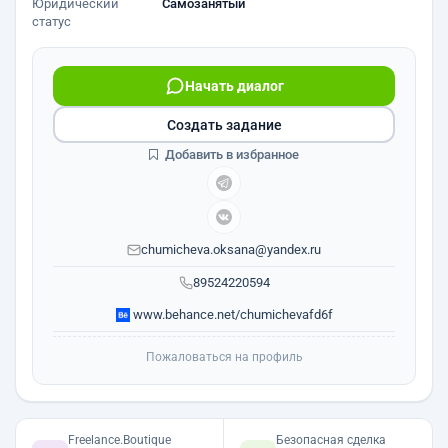
Юридический
Самозанятый
статус
Начать диалог
Создать задание
Добавить в избранное
chumicheva.oksana@yandex.ru
89524220594
www.behance.net/chumichevafd6f
Пожаловаться на профиль
Freelance.Boutique
Безопасная сделка