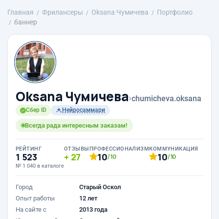
Главная
Фрилансеры
Oksana Чумичева
Портфолио
баннер
Oksana Чумичева
›
chumicheva.oksana
Сбер ID
Нейросаммари
Всегда рада интересным заказам!
РЕЙТИНГ
ОТЗЫВЫ
ПРОФЕССИОНАЛИЗМ
КОММУНИКАЦИЯ
1 523
27
10
10
/10
/10
№ 1 040 в каталоге
Город
Старый Оскол
Опыт работы
12 лет
На сайте с
2013 года