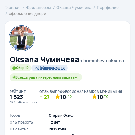
Главная
Фрилансеры
Oksana Чумичева
Портфолио
оформление двери
Oksana Чумичева
›
chumicheva.oksana
Сбер ID
Нейросаммари
Всегда рада интересным заказам!
РЕЙТИНГ
ОТЗЫВЫ
ПРОФЕССИОНАЛИЗМ
КОММУНИКАЦИЯ
1 523
27
10
10
/10
/10
№ 1 046 в каталоге
Город
Старый Оскол
Опыт работы
12 лет
На сайте с
2013 года