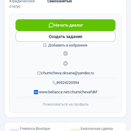
Юридический
Самозанятый
статус
Начать диалог
Создать задание
Добавить в избранное
chumicheva.oksana@yandex.ru
89524220594
www.behance.net/chumichevafd6f
Пожаловаться на профиль
Freelance.Boutique
Безопасная сделка