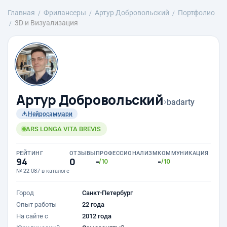
Главная
Фрилансеры
Артур Добровольский
Портфолио
3D и Визуализация
Артур Добровольский
›
badarty
Нейросаммари
ARS LONGA VITA BREVIS
РЕЙТИНГ
ОТЗЫВЫ
ПРОФЕССИОНАЛИЗМ
КОММУНИКАЦИЯ
94
0
-
-
/10
/10
№ 22 087 в каталоге
Город
Санкт-Петербург
Опыт работы
22 года
На сайте с
2012 года