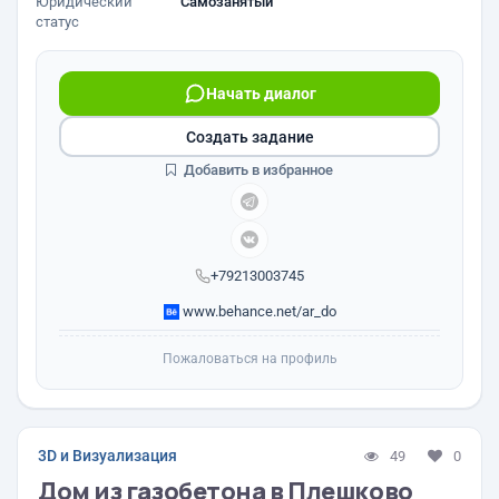
Юридический
Самозанятый
статус
Начать диалог
Создать задание
Добавить в избранное
+79213003745
www.behance.net/ar_do
Пожаловаться на профиль
3D и Визуализация
49
0
Дом из газобетона в Плешково