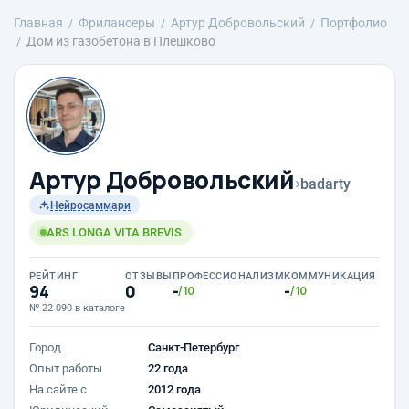
Главная
Фрилансеры
Артур Добровольский
Портфолио
Дом из газобетона в Плешково
Артур Добровольский
›
badarty
Нейросаммари
ARS LONGA VITA BREVIS
РЕЙТИНГ
ОТЗЫВЫ
ПРОФЕССИОНАЛИЗМ
КОММУНИКАЦИЯ
94
0
-
-
/10
/10
№ 22 090 в каталоге
Город
Санкт-Петербург
Опыт работы
22 года
На сайте с
2012 года