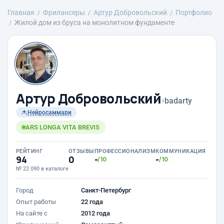
Главная
Фрилансеры
Артур Добровольский
Портфолио
Жилой дом из бруса на монолитном фундаменте
Артур Добровольский
›
badarty
Нейросаммари
ARS LONGA VITA BREVIS
РЕЙТИНГ
ОТЗЫВЫ
ПРОФЕССИОНАЛИЗМ
КОММУНИКАЦИЯ
94
0
-
-
/10
/10
№ 22 090 в каталоге
Город
Санкт-Петербург
Опыт работы
22 года
На сайте с
2012 года