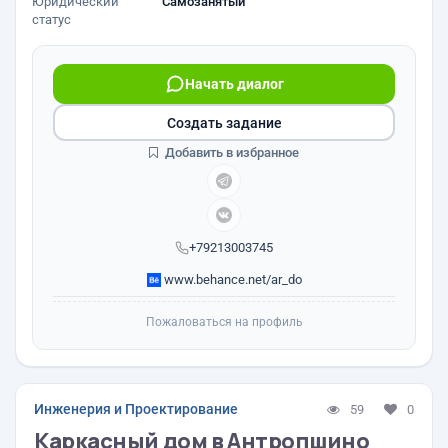
Юридический
Самозанятый
статус
Начать диалог
Создать задание
Добавить в избранное
+79213003745
www.behance.net/ar_do
Пожаловаться на профиль
Инженерия и Проектирование
59
0
Каркасный дом в Антропшино