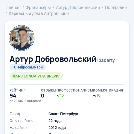
Главная
Фрилансеры
Артур Добровольский
Портфолио
Каркасный дом в Антропшино
Артур Добровольский
›
badarty
Нейросаммари
ARS LONGA VITA BREVIS
РЕЙТИНГ
ОТЗЫВЫ
ПРОФЕССИОНАЛИЗМ
КОММУНИКАЦИЯ
94
0
-
-
/10
/10
№ 22 087 в каталоге
Город
Санкт-Петербург
Опыт работы
22 года
На сайте с
2012 года