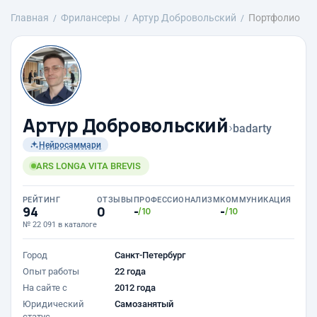
Главная
Фрилансеры
Артур Добровольский
Портфолио
Артур Добровольский
›
badarty
Нейросаммари
ARS LONGA VITA BREVIS
РЕЙТИНГ
ОТЗЫВЫ
ПРОФЕССИОНАЛИЗМ
КОММУНИКАЦИЯ
94
0
-
-
/10
/10
№ 22 091 в каталоге
Город
Санкт-Петербург
Опыт работы
22 года
На сайте с
2012 года
Юридический
Самозанятый
статус