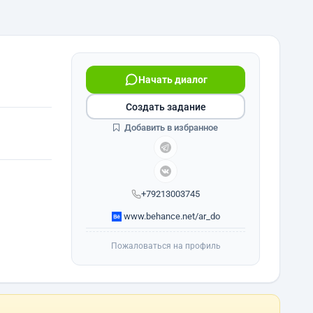
Начать диалог
Создать задание
Добавить в избранное
+79213003745
www.behance.net/ar_do
Пожаловаться на профиль