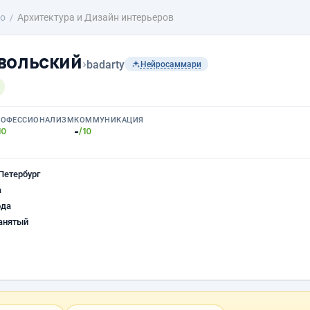
о
Архитектура и Дизайн интерьеров
вольский
›
badarty
Нейросаммари
РОФЕССИОНАЛИЗМ
КОММУНИКАЦИЯ
-
10
/10
Петербург
а
ода
анятый