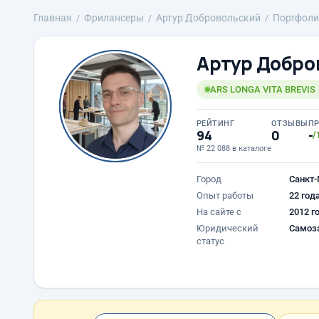
Главная
Фрилансеры
Артур Добровольский
Портфоли
Артур Добро
ARS LONGA VITA BREVIS
РЕЙТИНГ
ОТЗЫВЫ
П
94
0
-
/
№ 22 088 в каталоге
Город
Санкт-
Опыт работы
22 год
На сайте с
2012 г
Юридический
Самоз
статус