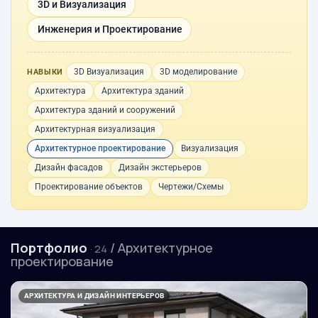
3D и Визуализация
Инженерия и Проектирование
3D Визуализация
3D моделирование
НАВЫКИ
Архитектура
Архитектура зданий
Архитектура зданий и сооружений
Архитектурная визуализация
Архитектурное проектирование
Визуализация
Дизайн фасадов
Дизайн экстерьеров
Проектирование объектов
Чертежи/Схемы
Портфолио
/ Архитектурное
· 24
проектирование
АРХИТЕКТУРА И ДИЗАЙН ИНТЕРЬЕРОВ