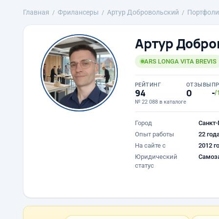
Главная
Фрилансеры
Артур Добровольский
Портфоли
Артур Добро
ARS LONGA VITA BREVIS
РЕЙТИНГ
ОТЗЫВЫ
П
94
0
-
/
№ 22 088 в каталоге
Город
Санкт-
Опыт работы
22 год
На сайте с
2012 г
Юридический
Самоз
статус