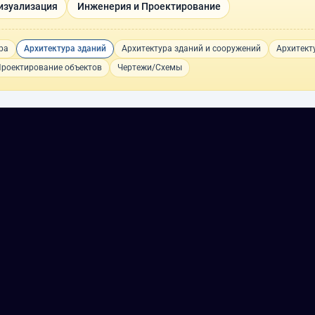
Визуализация
Инженерия и Проектирование
ра
Архитектура зданий
Архитектура зданий и сооружений
Архитект
роектирование объектов
Чертежи/Схемы