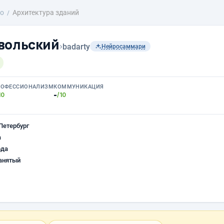
о
Архитектура зданий
вольский
›
badarty
Нейросаммари
РОФЕССИОНАЛИЗМ
КОММУНИКАЦИЯ
-
10
/10
Петербург
а
ода
анятый