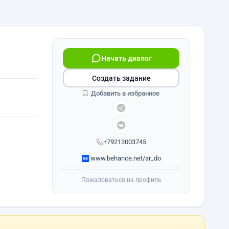
Начать диалог
Создать задание
Добавить в избранное
+79213003745
www.behance.net/ar_do
Пожаловаться на профиль