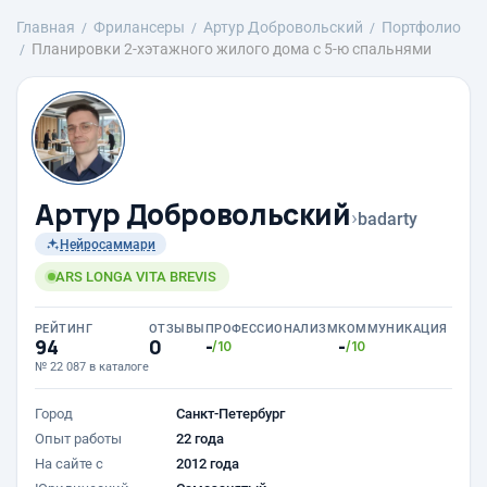
Главная
Фрилансеры
Артур Добровольский
Портфолио
Планировки 2-хэтажного жилого дома с 5-ю спальнями
Артур Добровольский
›
badarty
Нейросаммари
ARS LONGA VITA BREVIS
РЕЙТИНГ
ОТЗЫВЫ
ПРОФЕССИОНАЛИЗМ
КОММУНИКАЦИЯ
94
0
-
-
/10
/10
№ 22 087 в каталоге
Город
Санкт-Петербург
Опыт работы
22 года
На сайте с
2012 года