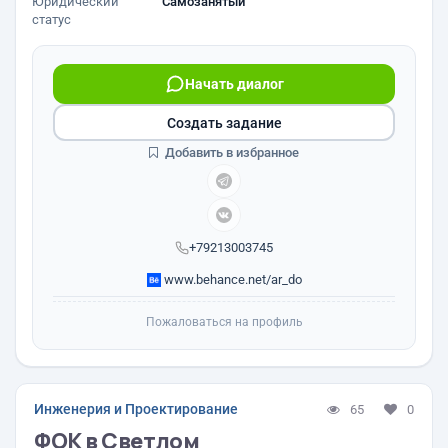
Юридический
Самозанятый
статус
Начать диалог
Создать задание
Добавить в избранное
+79213003745
www.behance.net/ar_do
Пожаловаться на профиль
Инженерия и Проектирование
65
0
ФОК в Светлом