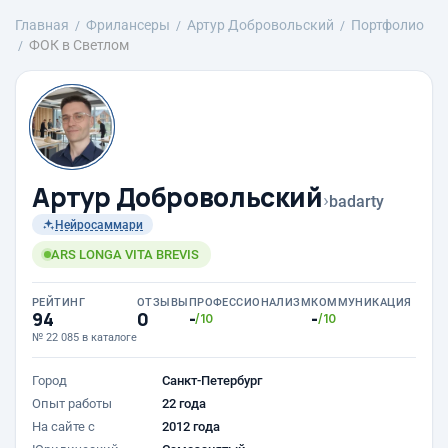
Главная
Фрилансеры
Артур Добровольский
Портфолио
ФОК в Светлом
Артур Добровольский
›
badarty
Нейросаммари
ARS LONGA VITA BREVIS
РЕЙТИНГ
ОТЗЫВЫ
ПРОФЕССИОНАЛИЗМ
КОММУНИКАЦИЯ
94
0
-
-
/10
/10
№ 22 085 в каталоге
Город
Санкт-Петербург
Опыт работы
22 года
На сайте с
2012 года