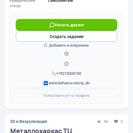
Юридический
Самозанятый
статус
Начать диалог
Создать задание
Добавить в избранное
+79213003745
www.behance.net/ar_do
Пожаловаться на профиль
3D и Визуализация
56
0
Металлокаркас ТЦ