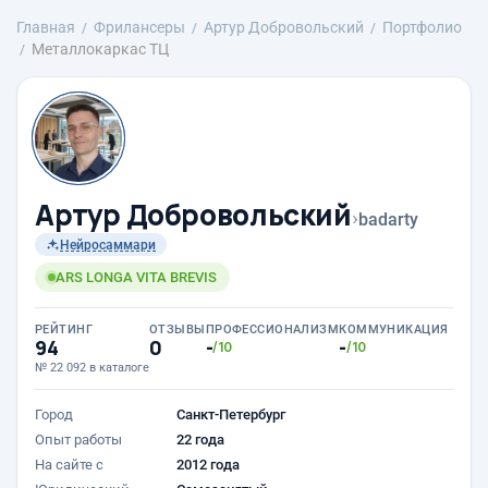
Главная
Фрилансеры
Артур Добровольский
Портфолио
Металлокаркас ТЦ
Артур Добровольский
›
badarty
Нейросаммари
ARS LONGA VITA BREVIS
РЕЙТИНГ
ОТЗЫВЫ
ПРОФЕССИОНАЛИЗМ
КОММУНИКАЦИЯ
94
0
-
-
/10
/10
№ 22 092 в каталоге
Город
Санкт-Петербург
Опыт работы
22 года
На сайте с
2012 года