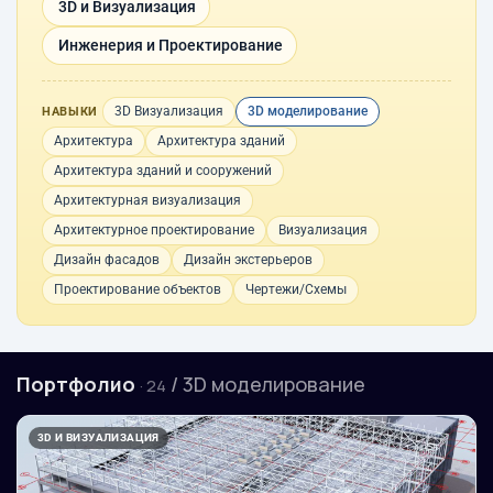
3D и Визуализация
Инженерия и Проектирование
3D Визуализация
3D моделирование
НАВЫКИ
Архитектура
Архитектура зданий
Архитектура зданий и сооружений
Архитектурная визуализация
Архитектурное проектирование
Визуализация
Дизайн фасадов
Дизайн экстерьеров
Проектирование объектов
Чертежи/Схемы
Портфолио
/ 3D моделирование
· 24
3D И ВИЗУАЛИЗАЦИЯ