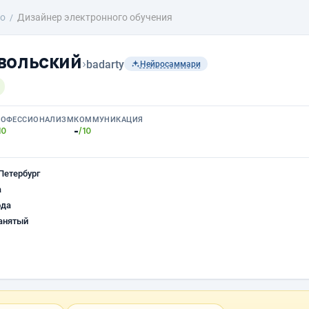
о
Дизайнер электронного обучения
вольский
›
badarty
Нейросаммари
РОФЕССИОНАЛИЗМ
КОММУНИКАЦИЯ
-
10
/10
Петербург
а
ода
анятый