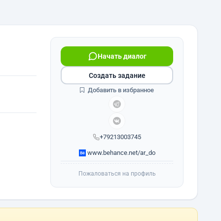
Начать диалог
Создать задание
Добавить в избранное
+79213003745
www.behance.net/ar_do
Пожаловаться на профиль