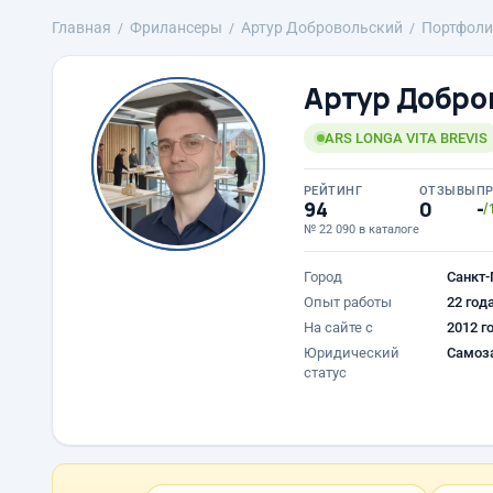
Главная
Фрилансеры
Артур Добровольский
Портфоли
Артур Добро
ARS LONGA VITA BREVIS
РЕЙТИНГ
ОТЗЫВЫ
П
94
0
-
/
№ 22 090 в каталоге
Город
Санкт-
Опыт работы
22 год
На сайте с
2012 г
Юридический
Самоз
статус