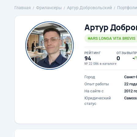
Главная
Фрилансеры
Артур Добровольский
Портфоли
Артур Добро
ARS LONGA VITA BREVIS
РЕЙТИНГ
ОТЗЫВЫ
П
94
0
-
/
№ 22 086 в каталоге
Город
Санкт-
Опыт работы
22 год
На сайте с
2012 г
Юридический
Самоз
статус