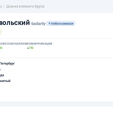
о
Дом из клееного бруса
вольский
›
badarty
Нейросаммари
РОФЕССИОНАЛИЗМ
КОММУНИКАЦИЯ
-
10
/10
Петербург
а
ода
анятый