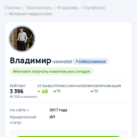
Главная
Фрилансеры
Владимир
Портфолио
Интернет-маркетолог
Владимир
›
vnovolot
Нейросаммари
Начните получать клиентов уже сегодня
РЕЙТИНГ
ОТЗЫВЫ
ПРОФЕССИОНАЛИЗМ
КОММУНИКАЦИЯ
3 396
48
-
-
/10
/10
№ 328 в каталоге
На сайте с
2017 года
Юридический
ИП
статус