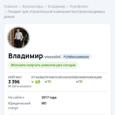
Главная
Фрилансеры
Владимир
Портфолио
Лендинг для строительной компании быстровозводимых
домов
Владимир
›
vnovolot
Нейросаммари
Начните получать клиентов уже сегодня
РЕЙТИНГ
ОТЗЫВЫ
ПРОФЕССИОНАЛИЗМ
КОММУНИКАЦИЯ
3 396
48
-
-
/10
/10
№ 324 в каталоге
На сайте с
2017 года
Юридический
ИП
статус