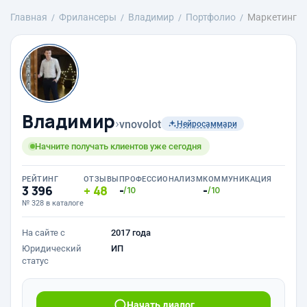
Главная
Фрилансеры
Владимир
Портфолио
Маркетинг
Владимир
›
vnovolot
Нейросаммари
Начните получать клиентов уже сегодня
РЕЙТИНГ
ОТЗЫВЫ
ПРОФЕССИОНАЛИЗМ
КОММУНИКАЦИЯ
3 396
48
-
-
/10
/10
№ 328 в каталоге
На сайте с
2017 года
Юридический
ИП
статус
Начать диалог