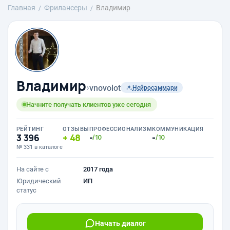
Главная
Фрилансеры
Владимир
Владимир
›
vnovolot
Нейросаммари
Начните получать клиентов уже сегодня
РЕЙТИНГ
ОТЗЫВЫ
ПРОФЕССИОНАЛИЗМ
КОММУНИКАЦИЯ
3 396
48
-
-
/10
/10
№ 331 в каталоге
На сайте с
2017 года
Юридический
ИП
статус
Начать диалог