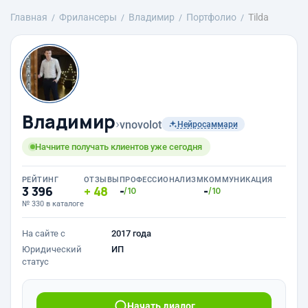
Главная
Фрилансеры
Владимир
Портфолио
Tilda
Владимир
›
vnovolot
Нейросаммари
Начните получать клиентов уже сегодня
РЕЙТИНГ
ОТЗЫВЫ
ПРОФЕССИОНАЛИЗМ
КОММУНИКАЦИЯ
3 396
48
-
-
/10
/10
№ 330 в каталоге
На сайте с
2017 года
Юридический
ИП
статус
Начать диалог