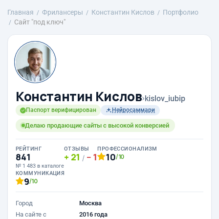
Главная
Фрилансеры
Константин Кислов
Портфолио
Сайт "под ключ"
Константин Кислов
›
kislov_iubip
Паспорт верифицирован
Нейросаммари
Делаю продающие сайты с высокой конверсией
РЕЙТИНГ
ОТЗЫВЫ
ПРОФЕССИОНАЛИЗМ
841
21
1
10
/10
/
№ 1 483 в каталоге
КОММУНИКАЦИЯ
9
/10
Город
Москва
На сайте с
2016 года