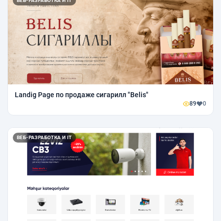
ВЕБ-РАЗРАБОТКА И IT
Landig Page по продаже сигарилл "Belis"
89
0
ВЕБ-РАЗРАБОТКА И IT