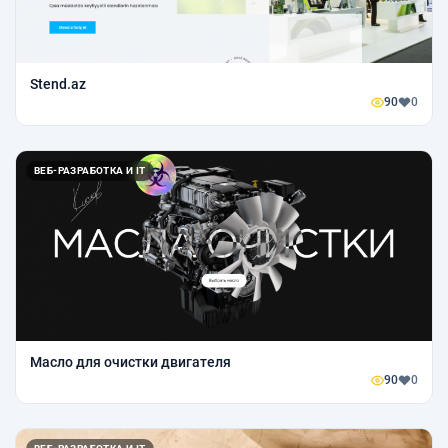
Stend.az
90
0
ВЕБ-РАЗРАБОТКА И IT
Масло для очистки двигателя
90
0