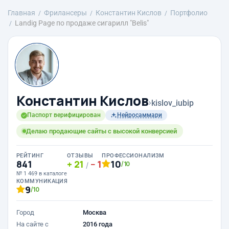
Главная
Фрилансеры
Константин Кислов
Портфолио
Landig Page по продаже сигарилл "Belis"
Константин Кислов
›
kislov_iubip
Паспорт верифицирован
Нейросаммари
Делаю продающие сайты с высокой конверсией
РЕЙТИНГ
ОТЗЫВЫ
ПРОФЕССИОНАЛИЗМ
841
21
1
10
/10
/
№ 1 469 в каталоге
КОММУНИКАЦИЯ
9
/10
Город
Москва
На сайте с
2016 года