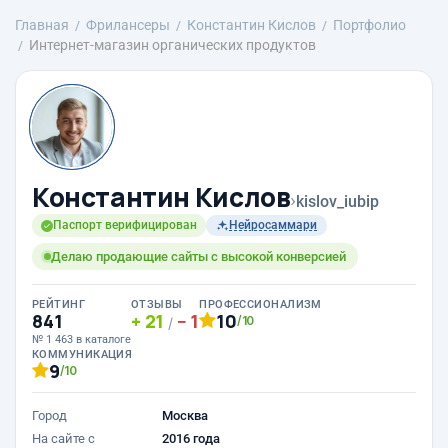
Главная
Фрилансеры
Константин Кислов
Портфолио
Интернет-магазин органических продуктов
Константин Кислов
›
kislov_iubip
Паспорт верифицирован
Нейросаммари
Делаю продающие сайты с высокой конверсией
РЕЙТИНГ
ОТЗЫВЫ
ПРОФЕССИОНАЛИЗМ
841
21
1
10
/10
/
№ 1 463 в каталоге
КОММУНИКАЦИЯ
9
/10
Город
Москва
На сайте с
2016 года