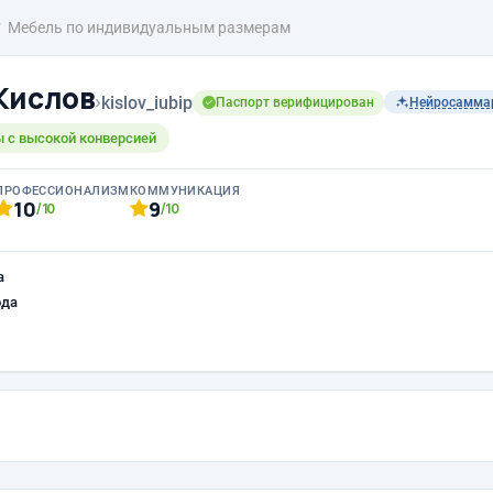
Мебель по индивидуальным размерам
Кислов
›
kislov_iubip
Паспорт верифицирован
Нейросамма
 с высокой конверсией
ПРОФЕССИОНАЛИЗМ
КОММУНИКАЦИЯ
10
9
/10
/10
а
ода