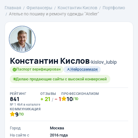
Главная
Фрилансеры
Константин Кислов
Портфолио
Ателье по пошиву и ремонту одежды "Atelier"
Константин Кислов
›
kislov_iubip
Паспорт верифицирован
Нейросаммари
Делаю продающие сайты с высокой конверсией
РЕЙТИНГ
ОТЗЫВЫ
ПРОФЕССИОНАЛИЗМ
841
21
1
10
/10
/
№ 1 464 в каталоге
КОММУНИКАЦИЯ
9
/10
Город
Москва
На сайте с
2016 года