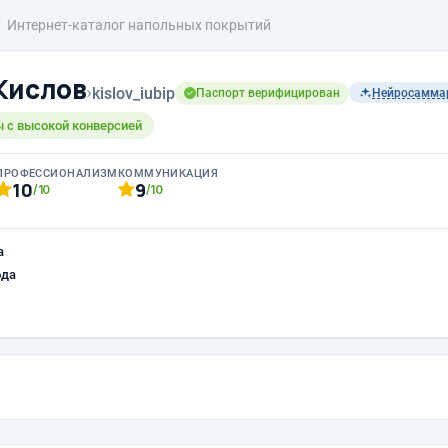
Интернет-каталог напольных покрытий
Кислов
›
kislov_iubip
Паспорт верифицирован
Нейросамма
 с высокой конверсией
ПРОФЕССИОНАЛИЗМ
КОММУНИКАЦИЯ
10
9
/10
/10
а
ода