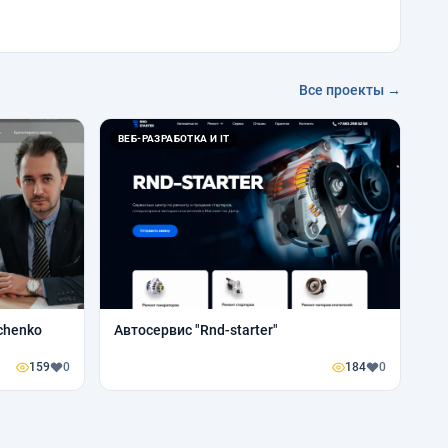
Все проекты →
ВЕБ-РАЗРАБОТКА И IT
chenko
Автосервис "Rnd-starter"
159
0
184
0