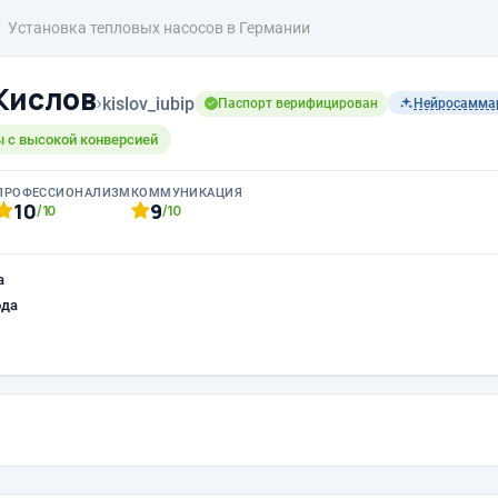
Установка тепловых насосов в Германии
Кислов
›
kislov_iubip
Паспорт верифицирован
Нейросамма
 с высокой конверсией
ПРОФЕССИОНАЛИЗМ
КОММУНИКАЦИЯ
10
9
/10
/10
а
ода