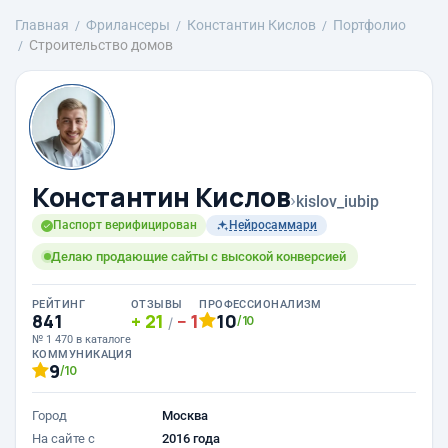
Главная
Фрилансеры
Константин Кислов
Портфолио
Строительство домов
Константин Кислов
›
kislov_iubip
Паспорт верифицирован
Нейросаммари
Делаю продающие сайты с высокой конверсией
РЕЙТИНГ
ОТЗЫВЫ
ПРОФЕССИОНАЛИЗМ
841
21
1
10
/10
/
№ 1 470 в каталоге
КОММУНИКАЦИЯ
9
/10
Город
Москва
На сайте с
2016 года