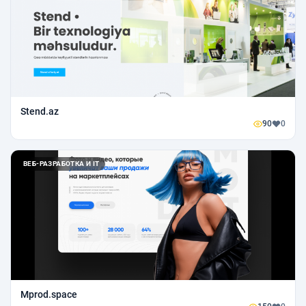
Stend.az
90
0
ВЕБ-РАЗРАБОТКА И IT
Mprod.space