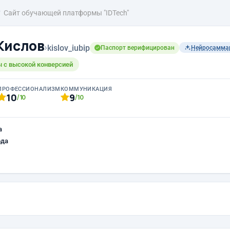
Сайт обучающей платформы "IDTech"
Кислов
›
kislov_iubip
Паспорт верифицирован
Нейросамма
 с высокой конверсией
ПРОФЕССИОНАЛИЗМ
КОММУНИКАЦИЯ
10
9
/10
/10
а
ода