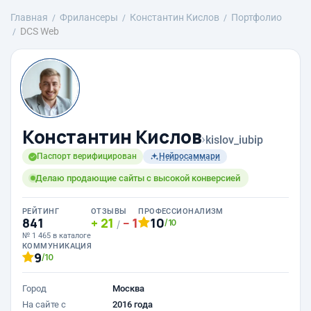
Главная
Фрилансеры
Константин Кислов
Портфолио
DCS Web
Константин Кислов
›
kislov_iubip
Паспорт верифицирован
Нейросаммари
Делаю продающие сайты с высокой конверсией
РЕЙТИНГ
ОТЗЫВЫ
ПРОФЕССИОНАЛИЗМ
841
21
1
10
/10
/
№ 1 465 в каталоге
КОММУНИКАЦИЯ
9
/10
Город
Москва
На сайте с
2016 года