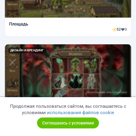
Площадь
52
0
ДИЗАЙН И БРЕНДИНГ
Продолжая пользоваться сайтом, вы соглашаетесь с
Интерфейс
условиями
использования файлов cookie
63
0
Соглашаюсь с условиями
ИЛЛЮСТРАЦИЯ И ЦИФРОВОЕ ИСКУССТВО