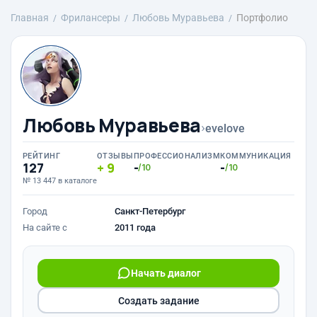
Главная
Фрилансеры
Любовь Муравьева
Портфолио
Любовь Муравьева
›
evelove
РЕЙТИНГ
ОТЗЫВЫ
ПРОФЕССИОНАЛИЗМ
КОММУНИКАЦИЯ
127
9
-
-
/10
/10
№ 13 447 в каталоге
Город
Санкт-Петербург
На сайте с
2011 года
Начать диалог
Создать задание