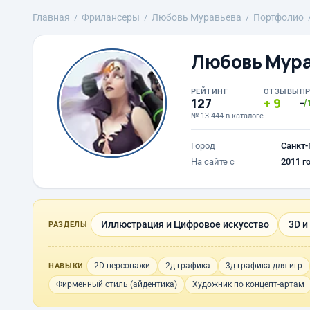
Главная
Фрилансеры
Любовь Муравьева
Портфолио
Любовь Мур
РЕЙТИНГ
ОТЗЫВЫ
П
127
9
-
/
№ 13 444 в каталоге
Город
Санкт-
На сайте с
2011 г
Иллюстрация и Цифровое искусство
3D и
РАЗДЕЛЫ
2D персонажи
2д графика
3д графика для игр
НАВЫКИ
Фирменный стиль (айдентика)
Художник по концепт-артам