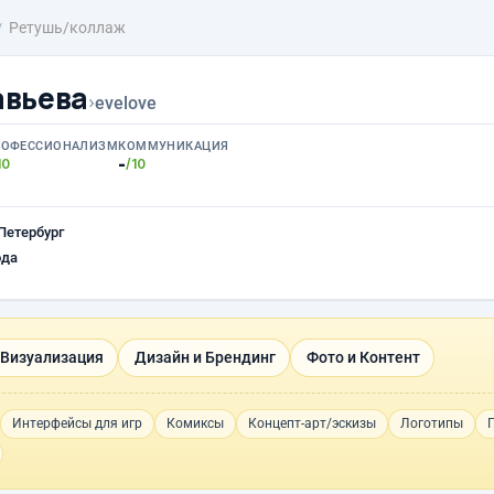
Ретушь/коллаж
авьева
›
evelove
РОФЕССИОНАЛИЗМ
КОММУНИКАЦИЯ
-
10
/10
Петербург
ода
 Визуализация
Дизайн и Брендинг
Фото и Контент
Интерфейсы для игр
Комиксы
Концепт-арт/эскизы
Логотипы